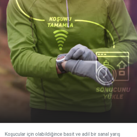
Koşucular için olabildiğince basit ve adil bir sanal yarış