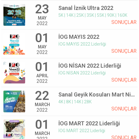
23
Sanal İznik Ultra 2022
5K | 14K | 25K | 35K | 55K | 90K | 160K
MAY
SONUÇLAR
2022
01
İOG MAYIS 2022
İOG MAYIS 2022 Liderliği
MAY
SONUÇLAR
2022
01
İOG NİSAN 2022 Liderliği
İOG NİSAN 2022 Liderliği
APRIL
SONUÇLAR
2022
22
Sanal Geyik Kosuları Mart Nisan 2022
4K | 8K | 14K | 28K
MARCH
SONUÇLAR
2022
01
İOG MART 2022 Liderliği
İOG MART 2022 Liderliği
MARCH
SONUÇLAR
2022