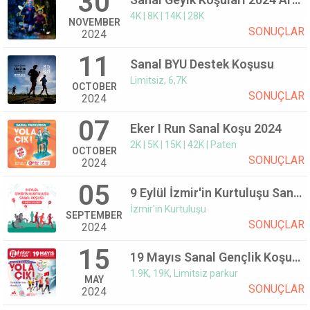
30
4K | 8K | 14K | 28K
NOVEMBER
SONUÇLAR
2024
11
Sanal BYU Destek Koşusu
Limitsiz, 6,7K
OCTOBER
SONUÇLAR
2024
07
Eker I Run Sanal Koşu 2024
2K | 5K | 15K | 42K | Paten
OCTOBER
SONUÇLAR
2024
05
9 Eylül İzmir'in Kurtuluşu Sanal Koşusu 2024
İzmir'in Kurtuluşu
SEPTEMBER
SONUÇLAR
2024
15
19 Mayıs Sanal Gençlik Koşusu 2024
1.9K, 19K, Limitsiz parkur
MAY
SONUÇLAR
2024