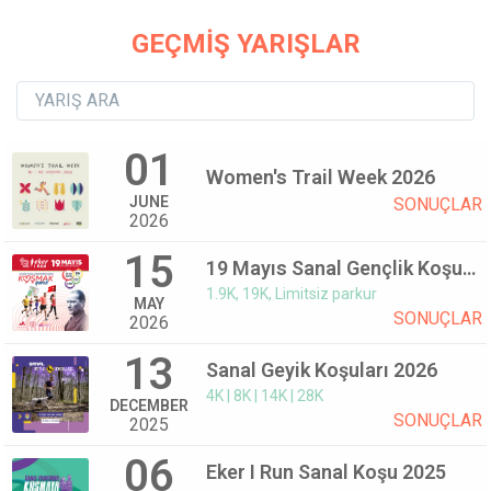
GEÇMİŞ YARIŞLAR
01
Women's Trail Week 2026
JUNE
SONUÇLAR
2026
15
19 Mayıs Sanal Gençlik Koşusu 2026
1.9K, 19K, Limitsiz parkur
MAY
SONUÇLAR
2026
13
Sanal Geyik Koşuları 2026
4K | 8K | 14K | 28K
DECEMBER
SONUÇLAR
2025
06
Eker I Run Sanal Koşu 2025