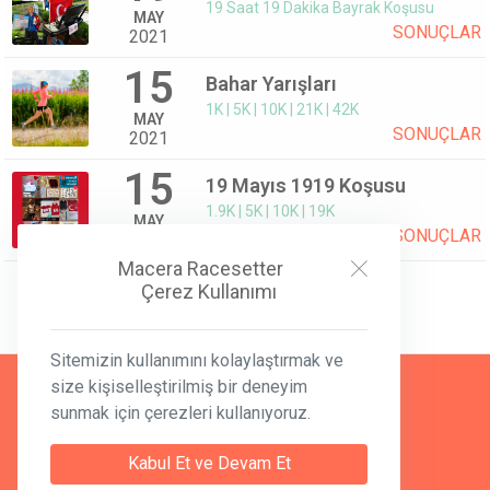
19 Saat 19 Dakika Bayrak Koşusu
MAY
SONUÇLAR
2021
15
Bahar Yarışları
1K | 5K | 10K | 21K | 42K
MAY
SONUÇLAR
2021
15
19 Mayıs 1919 Koşusu
1.9K | 5K | 10K | 19K
MAY
SONUÇLAR
2021
Macera Racesetter
Çerez Kullanımı
Sitemizin kullanımını kolaylaştırmak ve
Yeşilce Mah. Dayanıklı Sok. No:1A
size kişiselleştirilmiş bir deneyim
Kağıthane, 34418, İSTANBUL
sunmak için çerezleri kullanıyoruz.
pacer@myvirtualpace.com
Kabul Et ve Devam Et