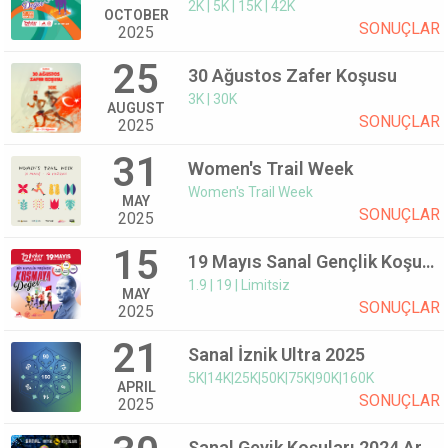
2K | 5K | 15K | 42K
OCTOBER
SONUÇLAR
2025
25
30 Ağustos Zafer Koşusu
3K | 30K
AUGUST
SONUÇLAR
2025
31
Women's Trail Week
Women's Trail Week
MAY
SONUÇLAR
2025
15
19 Mayıs Sanal Gençlik Koşusu 2025
1.9 | 19 | Limitsiz
MAY
SONUÇLAR
2025
21
Sanal İznik Ultra 2025
5K|14K|25K|50K|75K|90K|160K
APRIL
SONUÇLAR
2025
Sanal Geyik Koşuları 2024 Aralık