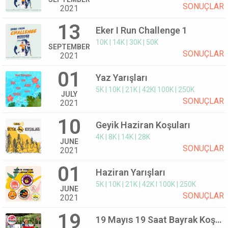
SONUÇLAR
2021
13
Eker I Run Challenge 1
10K | 14K | 30K | 50K
SEPTEMBER
SONUÇLAR
2021
01
Yaz Yarışları
5K | 10K | 21K | 42K| 100K | 250K
JULY
SONUÇLAR
2021
10
Geyik Haziran Koşuları
4K | 8K | 14K | 28K
JUNE
SONUÇLAR
2021
01
Haziran Yarışları
5K | 10K | 21K | 42K I 100K | 250K
JUNE
SONUÇLAR
2021
19
19 Mayıs 19 Saat Bayrak Koşusu