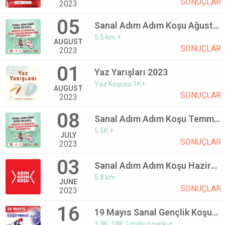
SONUÇLAR
2023
05
Sanal Adım Adım Koşu Ağustos 2023
5.5 km +
AUGUST
SONUÇLAR
2023
01
Yaz Yarışları 2023
Yaz Koşusu 1K+
AUGUST
SONUÇLAR
2023
08
Sanal Adım Adım Koşu Temmuz 2023
5.5K +
JULY
SONUÇLAR
2023
03
Sanal Adım Adım Koşu Haziran 2023
5.8 km
JUNE
SONUÇLAR
2023
16
19 Mayıs Sanal Gençlik Koşusu
1.9K, 19K, Limitsiz parkur