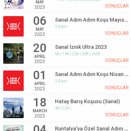
MAY
SONUÇLAR
2023
06
Sanal Adım Adım Koşu Mayıs 2023
5.8 km
MAY
SONUÇLAR
2023
20
Sanal İznik Ultra 2023
5K | 14K | 25K | 50K | 160K
APRIL
SONUÇLAR
2023
01
Sanal Adım Adım Koşu Nisan 2023
5.8 km
APRIL
SONUÇLAR
2023
18
Hatay Barış Koşusu (Sanal)
4K | 10K |
MARCH
SONUÇLAR
2023
04
Runtalya'ya Özel Sanal Adım Adım Koşu Mart 2023