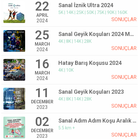
22
Sanal İznik Ultra 2024
5K | 14K | 25K | 50K | 75K | 90K | 160K
APRIL
SONUÇLAR
2024
25
Sanal Geyik Koşuları 2024 Mart
4K | 8K | 14K | 28K
MARCH
SONUÇLAR
2024
16
Hatay Barış Koşusu 2024
4K | 10K
MARCH
SONUÇLAR
2024
11
Sanal Geyik Koşuları 2023
4K | 8K | 14K | 28K
DECEMBER
SONUÇLAR
2023
02
Sanal Adım Adım Koşu Aralık 2023
5.5 km +
DECEMBER
SONUÇLAR
2023