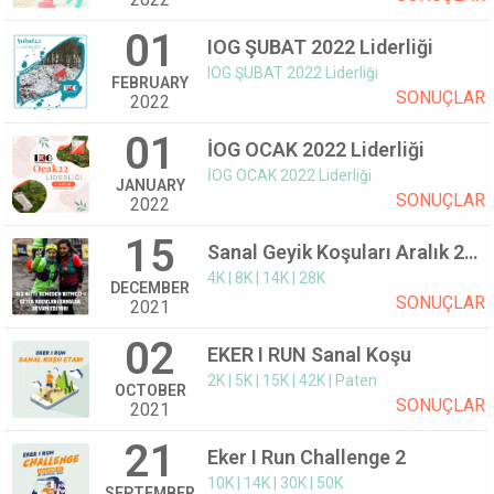
01
IOG ŞUBAT 2022 Liderliği
IOG ŞUBAT 2022 Liderliği
FEBRUARY
SONUÇLAR
2022
01
İOG OCAK 2022 Liderliği
İOG OCAK 2022 Liderliği
JANUARY
SONUÇLAR
2022
15
Sanal Geyik Koşuları Aralık 2021
4K | 8K | 14K | 28K
DECEMBER
SONUÇLAR
2021
02
EKER I RUN Sanal Koşu
2K | 5K | 15K | 42K | Paten
OCTOBER
SONUÇLAR
2021
21
Eker I Run Challenge 2
10K | 14K | 30K | 50K
SEPTEMBER